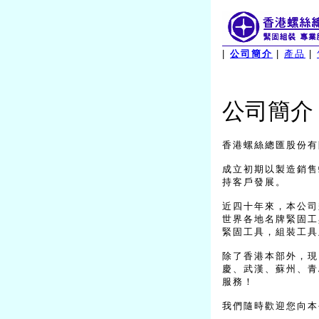
|
公司簡介
|
產品
|
公司簡介
香港螺絲總匯股份有
成立初期以製造銷售
持客戶發展。
近四十年來，本公司
世界各地名牌緊固工
緊固工具，組裝工具
除了香港本部外，現
慶、武漢、蘇州、青
服務！
我們隨時歡迎您向本