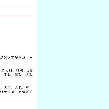
高品質之工業器材，支
意大利、韓國…..等
件，手動、氣動、電動
京、天津、合肥、重
提供更快捷、更優質的