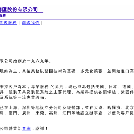
售後服務
|
聯絡我們
|
限公司始創於一九六九年。
螺絲為主，其後業務以緊固技術為基礎，多元化擴張，並開始進口
秉持客戶為本，專業服務 的原則，現已成為包括美國、日本、德國、
具，組裝工具及裝配系統之主要代理。為業界提供各類螺絲，緊固
及系統等一流專業設備。
已在上海、深圳等地設立分公司及經營部，並在大連、哈爾濱、北
島、廈門、廣州、東莞、惠州、江門等地設立辦事處，以便為客戶
公司營業部
查詢
，謝謝！